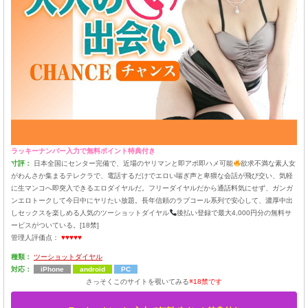
ラッキーナンバー入力で無料ポイント特典付き
寸評：
日本全国にセンター完備で、近場のヤリマンと即アポ即ハメ可能
欲求不満な素人女
がわんさか集まるテレクラで、電話するだけでエロい喘ぎ声と卑猥な会話が飛び交い、気軽
に生マンコへ即突入できるエロダイヤルだ。フリーダイヤルだから通話料気にせず、ガンガ
ンエロトークして今日中にヤリたい放題。長年信頼のラブコール系列で安心して、濃厚中出
しセックスを楽しめる人気のツーショットダイヤル
後払い登録で最大4,000円分の無料サ
ービスがついている。[18禁]
管理人評価点：
♥♥♥♥♥
種類：
ツーショットダイヤル
対応：
iPhone
android
PC
さっそくこのサイトを覗いてみる
※18禁です