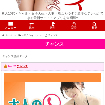
素人10代・ギャル・女子大生・人妻・熟女と今すぐ濃厚なテレセがで
きる最新サイト・アプリを全網羅!!
メニュー
総合
殿堂
新着
検索
ホーム
>
人気ランキング
>
チャンス
チャンス
チャンス詳細データ
No.52
チャンス