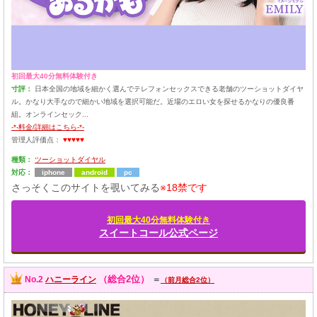
初回最大40分無料体験付き
寸評：
日本全国の地域を細かく選んでテレフォンセックスできる老舗のツーショットダイヤ
ル。かなり大手なので細かい地域を選択可能だ。近場のエロい女を探せるかなりの優良番
組。オンラインセック...
-*-料金/詳細はこちら-*-
管理人評価点：
♥♥♥♥♥
種類：
ツーショットダイヤル
対応：
iphone
android
pc
さっそくこのサイトを覗いてみる
※18禁です
初回最大40分無料体験付き
スイートコール公式ページ
（総合2位）
No.2
ハニーライン
＝
（前月総合2位）