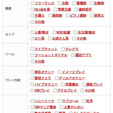
フリーランス
女医
看護師
女教師
職業
OL/会社員
専業主婦
歯科助手
介護士
薬剤師
ピアノ講師
保育士
その他
人妻/熟女
М女/奴隷
女王様/痴女
タイプ
ロリ系
お姉さん系
その他
ライブチャット
テレクラ
ツール
ツーショットダイヤル
通話アプリ
その他
相互オナニー
イメージプレイ
疑似フェラ
ディルドオナニー
プレイ内容
バイブオナニー
言葉責め
羞恥プレイ
SMプレイ
アナルプレイ
その他
ハニートーク
ラブコール
牡丹
SMマニア通信
人妻テレホン