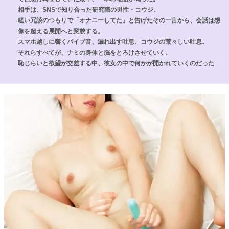
相手は、SNSで知り合った研究職の男性・コウジ。
軽い冗談のつもりで「オナニーしてた」と告げたその一言から、会話は想
像を超える展開へと変貌する。
スマホ越しに響くバイブ音、漏れ出す吐息、コウジの荒々しい吐息。
それらすべてが、ナミの身体と脳をとろけさせていく。
恥じらいと欲望が交差する中、彼女の中で何かが開かれていくのだった