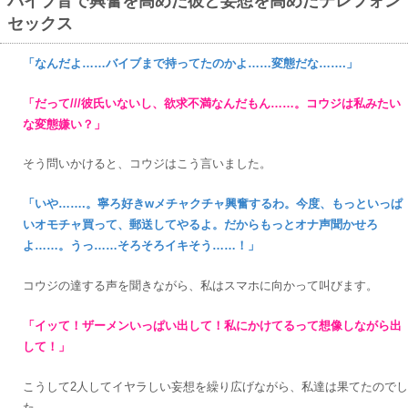
バイブ音で興奮を高めた彼と妄想を高めたテレフォン
セックス
「なんだよ……バイブまで持ってたのかよ……変態だな…….」
「だって///彼氏いないし、欲求不満なんだもん……。コウジは私みたい
な変態嫌い？」
そう問いかけると、コウジはこう言いました。
「いや…….。寧ろ好きwメチャクチャ興奮するわ。今度、もっといっぱ
いオモチャ買って、郵送してやるよ。だからもっとオナ声聞かせろ
よ……。うっ……そろそろイキそう……！」
コウジの達する声を聞きながら、私はスマホに向かって叫びます。
「イッて！ザーメンいっぱい出して！私にかけてるって想像しながら出
して！」
こうして2人してイヤラしい妄想を繰り広げながら、私達は果てたのでし
た。