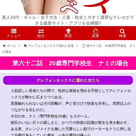
素人10代・ギャル・女子大生・人妻・熟女と今すぐ濃厚なテレセがで
きる最新サイト・アプリを全網羅!!
メニュー
総合
殿堂
新着
検索
ホーム
>
テレフォンセックスで濡れた女達
>
第六十二話 20歳専門学校生 ナミ
の場合
第六十二話 20歳専門学校生 ナミの場合
人肌恋しい若者たちの間で、性的な孤独を埋める手段としてテレフォンセ
ックスが静かに広まりつつある。
直接触れられないはずの距離が、声と音だけで快楽を共有し、現実以上の
つながりを生むのだ。
今日の女、ナミ（専門学校生20歳）もその一人。
彼氏のいない日々の寂しさと、かつての快楽の記憶が彼女を突き動かす。
ある夜、オレンジメイクを施した可愛らしい顔でローターをクリに押し当
て自慰行為をしていた最中、一本の電話が鳴った。