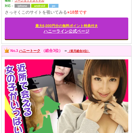
種類：
ツーショットダイヤル
対応：
iphone
android
pc
さっそくこのサイトを覗いてみる
※18禁です
最大6,000円分の無料ポイント特典付き
ハニーライン公式ページ
（総合3位）
No.3
ハニートーク
＝
（前月総合3位）