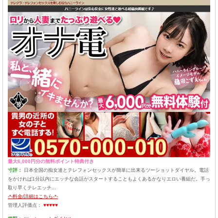
最大6,000円分の無料ポイント特典付き
寸評：
日本全国の痴女達とテレフォンセックスが簡単に出来るツーショットダイヤル。電話
をかければ1分以内にエッチな会話がスタートすることもよくあるかなりエロい番組だ。手っ
取り早くテレエッチ...
-*-料金/詳細はこちら-*-
管理人評価点：
♥♥♥♥♥