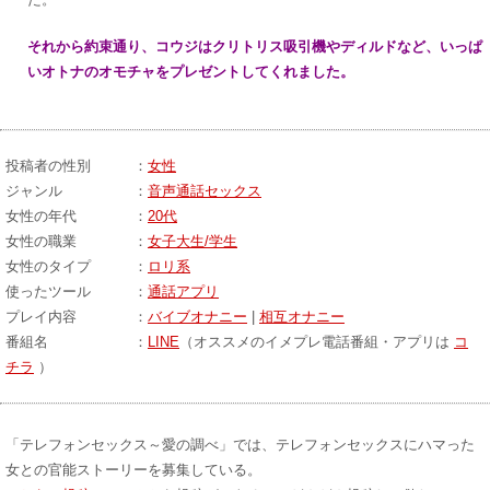
それから約束通り、コウジはクリトリス吸引機やディルドなど、いっぱ
いオトナのオモチャをプレゼントしてくれました。
投稿者の性別 ：
女性
ジャンル ：
音声通話セックス
女性の年代 ：
20代
女性の職業 ：
女子大生/学生
女性のタイプ ：
ロリ系
使ったツール ：
通話アプリ
プレイ内容 ：
バイブオナニー
|
相互オナニー
番組名 ：
LINE
（オススメのイメプレ電話番組・アプリは
コ
チラ
）
「テレフォンセックス～愛の調べ」では、テレフォンセックスにハマった
女との官能ストーリーを募集している。