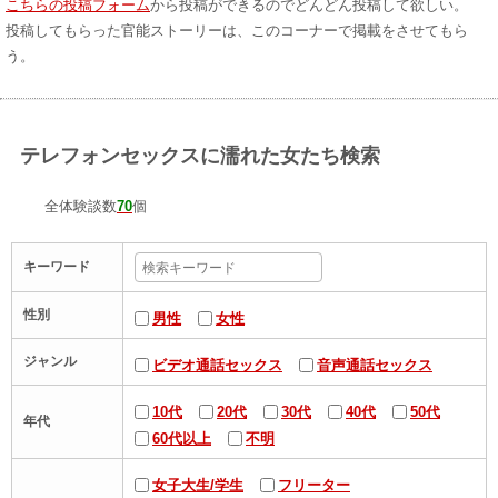
こちらの投稿フォーム
から投稿ができるのでどんどん投稿して欲しい。
投稿してもらった官能ストーリーは、このコーナーで掲載をさせてもら
う。
テレフォンセックスに濡れた女たち検索
全体験談数
70
個
キーワード
性別
男性
女性
ジャンル
ビデオ通話セックス
音声通話セックス
10代
20代
30代
40代
50代
年代
60代以上
不明
女子大生/学生
フリーター