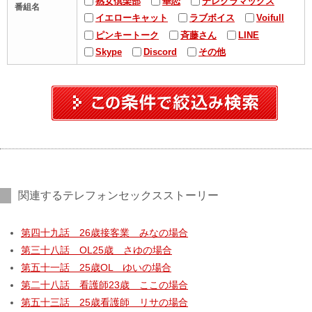
熟女倶楽部
華恋
テレクラマックス
番組名
イエローキャット
ラブボイス
Voifull
ピンキートーク
斉藤さん
LINE
Skype
Discord
その他
関連するテレフォンセックスストーリー
第四十九話 26歳接客業 みなの場合
第三十八話 OL25歳 さゆの場合
第五十一話 25歳OL ゆいの場合
第二十八話 看護師23歳 ここの場合
第五十三話 25歳看護師 リサの場合