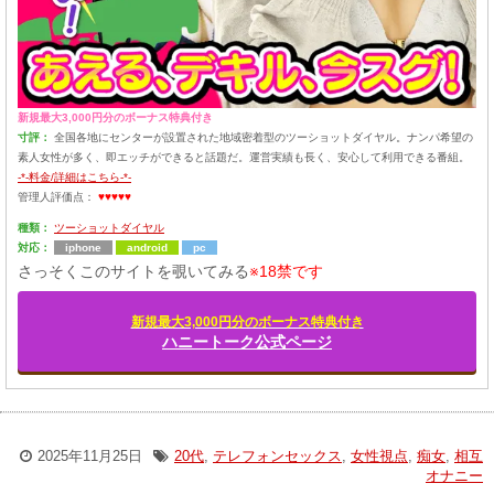
新規最大3,000円分のボーナス特典付き
寸評：
全国各地にセンターが設置された地域密着型のツーショットダイヤル。ナンパ希望の
素人女性が多く、即エッチができると話題だ。運営実績も長く、安心して利用できる番組。
-*-料金/詳細はこちら-*-
管理人評価点：
♥♥♥♥♥
種類：
ツーショットダイヤル
対応：
iphone
android
pc
さっそくこのサイトを覗いてみる
※18禁です
新規最大3,000円分のボーナス特典付き
ハニートーク公式ページ
2025年11月25日
20代
,
テレフォンセックス
,
女性視点
,
痴女
,
相互
オナニー