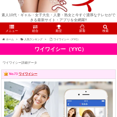
素人10代・ギャル・女子大生・人妻・熟女と今すぐ濃厚なテレセがで
きる最新サイト・アプリを全網羅!!
メニュー
総合
殿堂
新着
検索
ホーム
>
人気ランキング
>
ワイワイシー（YYC）
ワイワイシー（YYC）
ワイワイシー詳細データ
No.73
ワイワイシー