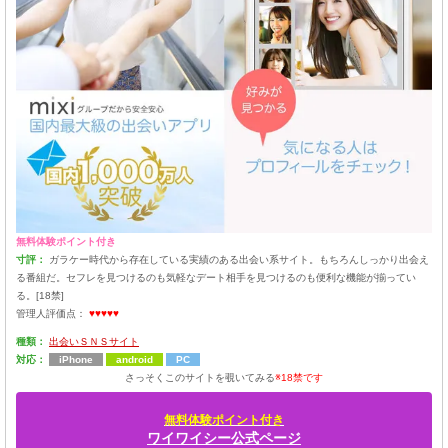
無料体験ポイント付き
寸評：
ガラケー時代から存在している実績のある出会い系サイト。もちろんしっかり出会え
る番組だ。セフレを見つけるのも気軽なデート相手を見つけるのも便利な機能が揃ってい
る。[18禁]
管理人評価点：
♥♥♥♥♥
種類：
出会いＳＮＳサイト
対応：
iPhone
android
PC
さっそくこのサイトを覗いてみる
※18禁です
無料体験ポイント付き
ワイワイシー公式ページ