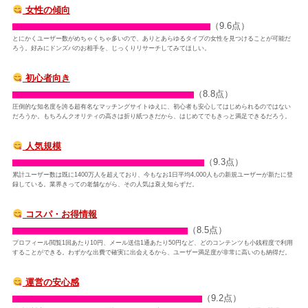
女性の傾向
（9.6点）
とにかくユーザー数がめちゃくちゃ多いので、ありとあらゆるタイプの女性を見つけることが可能だ
ろう。好みにドンズバのお相手を、じっくりリサーチしてみてほしい。
初心者向き
（8.8点）
圧倒的な知名度を誇る超有名なマッチングサイトゆえに、初心者も安心してはじめられるのではない
だろうか。もちろんクオリティの高さは折り紙つきだから、はじめてでもきっと満足できるだろう。
人気規模
（9.3点）
累計ユーザー数は既に1400万人を超えており、今もなお1日平均4,000人もの新規ユーザーが新たに登
録している。業界きっての老舗ながら、その人気は衰え知らずだ。
コスパ・お得情報
（8.5点）
プロフィール閲覧1回あたり10円、メール送信1通あたり50円など、どのコンテンツも小銭程度で利用
することができる。わずかな出費で確実に出会えるから、ユーザー満足度が非常に高いのも納得だ。
運営の安心感
（9.2点）