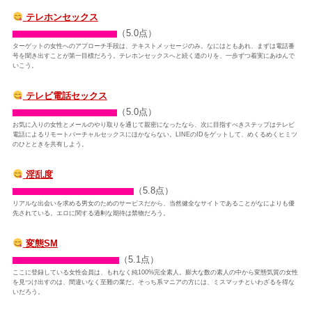
テレホンセックス
（5.0点）
ターゲットの女性へのアプローチ手段は、テキストメッセージのみ。なにはともあれ、まずは電話番
号を聞き出すことが第一目標だろう。テレホンセックスへと続く道のりを、一歩ずつ着実にあゆんで
いこう。
テレビ電話セックス
（5.0点）
お気に入りの女性とメールのやり取りを通じて親密になったなら、次に目指すべきステップはテレビ
電話によるリモートバーチャルセックスにほかならない。LINEのIDをゲットして、めくるめくヒミツ
のひとときを共有しよう。
淫乱度
（5.8点）
リアルな出会いを求める男女のためのサービスだから、当然健全なサイトであることがなによりも優
先されている。エロに関する過剰な期待は禁物だろう。
変態SM
（5.1点）
ここに登録している女性会員は、もれなく純100%完全素人。膨大な数の素人の中から変態気質の女性
を見つけ出すのは、間違いなく至難の業だ。そっち系マニアの方には、ミスマッチといわざるを得な
いだろう。