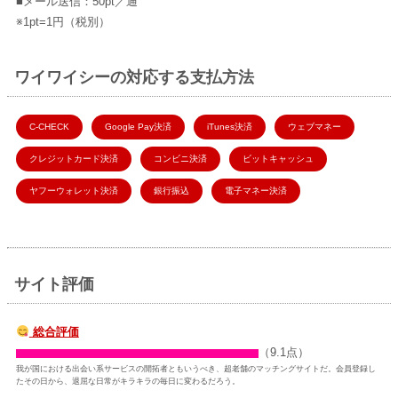
■メール送信：50pt／通
※1pt=1円（税別）
ワイワイシーの対応する支払方法
C-CHECK
Google Pay決済
iTunes決済
ウェブマネー
クレジットカード決済
コンビニ決済
ビットキャッシュ
ヤフーウォレット決済
銀行振込
電子マネー決済
サイト評価
総合評価
（9.1点）
我が国における出会い系サービスの開拓者ともいうべき、超老舗のマッチングサイトだ。会員登録し
たその日から、退屈な日常がキラキラの毎日に変わるだろう。